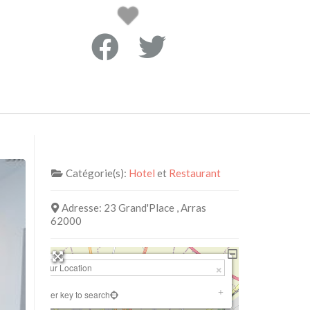
Catégorie(s):
Hotel
et
Restaurant
Adresse:
23 Grand'Place , Arras
62000
+
−
Press Enter key to search