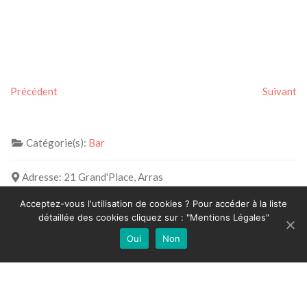
Précédent
Suivant
Catégorie(s):
Bar
Adresse:
21 Grand'Place, Arras
62000
Acceptez-vous l'utilisation de cookies ? Pour accéder à la liste
détaillée des cookies cliquez sur : "Mentions Légales"
Oui
Non
+
Press Enter key to search
−