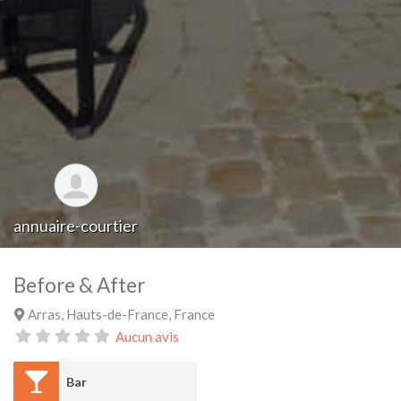
annuaire-courtier
Before & After
Arras
,
Hauts-de-France
,
France
Aucun avis
Bar