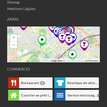
Sitemap
Mentions Légales
ARRAS
+
−
Leaflet
| Map data ©
OpenStreetMap
contributors
COMMERCES
Restaurant
Boutique de vêtements
9
Courtier en prêt immobilier
Service nettoyage
1
1