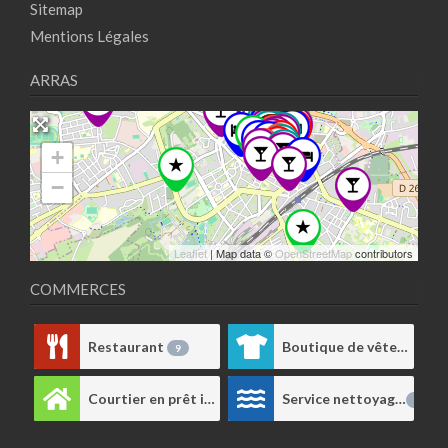
Sitemap
Mentions Légales
ARRAS
+
−
Leaflet
| Map data ©
OpenStreetMap
contributors
COMMERCES
Restaurant
Boutique de vêtements
9
Courtier en prêt immobilier
Service nettoyage
1
1