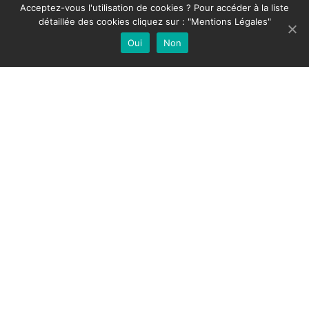
Acceptez-vous l'utilisation de cookies ? Pour accéder à la liste
Téléphone:
03 21 21 21 21
détaillée des cookies cliquez sur : "Mentions Légales"
Oui
Non
Site internet
+
Press Enter key to search
−