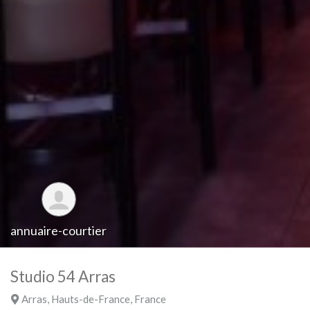
annuaire-courtier
Studio 54 Arras
Arras
,
Hauts-de-France
,
France