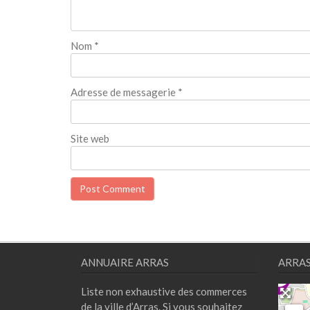
Nom
*
Adresse de messagerie
*
Site web
ANNUAIRE ARRAS
ARRA
Liste non exhaustive des commerces
de la ville d’Arras. Si vous souhaitez