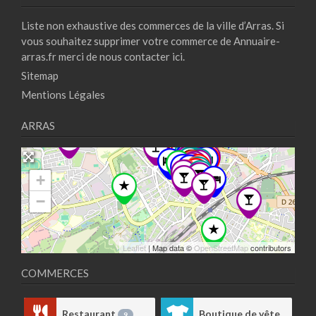
Liste non exhaustive des commerces de la ville d’Arras. Si
vous souhaitez supprimer votre commerce de Annuaire-
arras.fr merci de nous contacter
ici.
Sitemap
Mentions Légales
ARRAS
+
−
Leaflet
| Map data ©
OpenStreetMap
contributors
COMMERCES
Restaurant
Boutique de vêtements
9