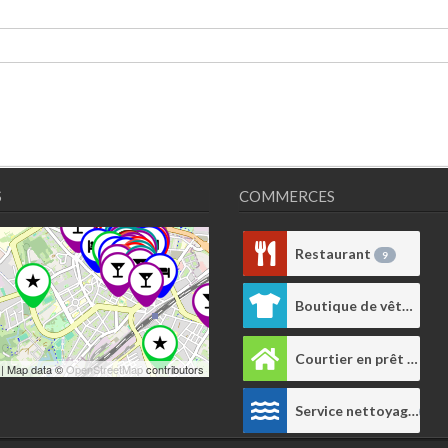
S
COMMERCES
Restaurant
9
Boutique de vêtements
Courtier en prêt immobilier
| Map data ©
OpenStreetMap
contributors
Service nettoyage
1