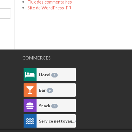
Flux des commentaires
Site de WordPress-FR
COMMERCES
Hotel
9
Bar
9
9
Snack
1
8
Service nettoyage
1