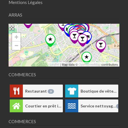
Mentions Légales
ARRAS
+
−
Leaflet
| Map data ©
OpenStreetMap
contributors
COMMERCES
Restaurant
Boutique de vêtements
9
Courtier en prêt immobilier
Service nettoyage
1
1
COMMERCES