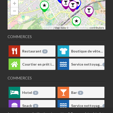
+
−
Leaflet
| Map data ©
OpenStreetMap
contributors
COMMERCES
Restaurant
Boutique de vêtements
9
Courtier en prêt immobilier
Service nettoyage
1
1
COMMERCES
Hotel
Bar
9
9
Snack
Service nettoyage
8
1