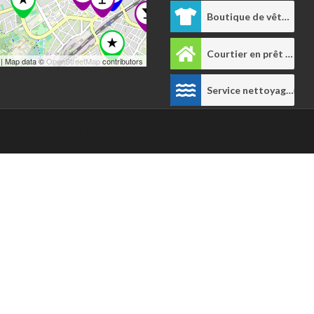
Boutique de vêtements
Courtier en prêt immobilier
| Map data ©
OpenStreetMap
contributors
Service nettoyage
1
opyright © 2026
Directory Starter Theme
- Powered by
WordPres