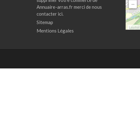
−
Annuaire-arras.fr merci de nous
contacter
ici.
Sitemap
Leaflet
Mentions Légales
C