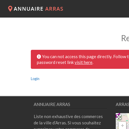
Re
You can not access this page directly. Follow 
password reset link
visit here
.
Login
ANNUAIRE ARRAS
ARRA
Liste non exhaustive des commerces
de la ville d’Arras. Si vous souhaitez
+
supprimer votre commerce de