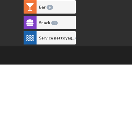
Bar
9
9
Snack
1
8
Service nettoyage
1
s
.