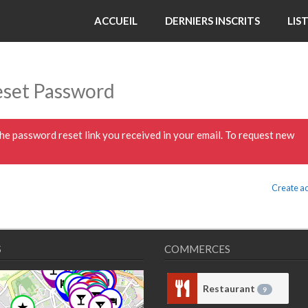
ACCUEIL
DERNIERS INSCRITS
LIS
set Password
the password reset link you received in your email. To request new
Create a
S
COMMERCES
Restaurant
9