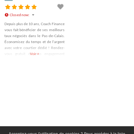
Closed now
:
Depuis plus de 10 ans, Coach Finance
vous fait bénéficier de ses meilleurs
taux négociés dans le Pas-de-Calais.
Économisez du temps et de l’argent
avec votre courtier dédié ! Rendez-
vous gratuit et sans engagement
Voir +
dans l’une de nos agences (Arras,
Liévin ou encore Lille). Notre
expérience et notre dynamisme
nous permettent de maîtriser
parfaitement les mécanismes du
crédit immobilier et
Acceptez-vous l'utilisation de cookies ? Pour accéder à la liste