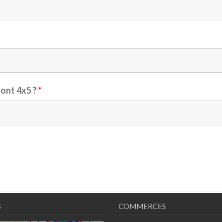
font 4x5 ?
*
S
COMMERCES